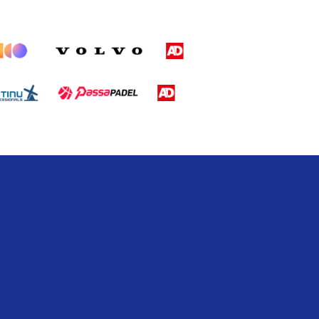
en
les
ze
und