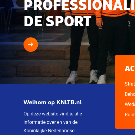
PROFESSIONALI
DE SPORT
AC
Stra
Beho
Welkom op KNLTB.nl
Weds
Op deze website vind je alle
Ruim
informatie over en van de
Koninklijke Nederlandse