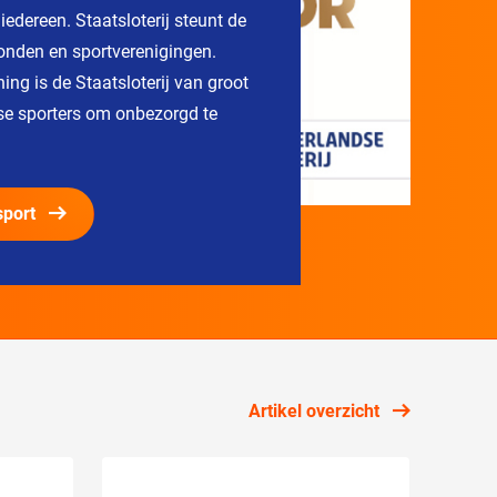
edereen. Staatsloterij steunt de
onden en sportverenigingen.
ing is de Staatsloterij van groot
se sporters om onbezorgd te
sport
Artikel overzicht