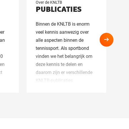
Over de KNLTB
Ov
PUBLICATIES
M
B
Binnen de KNLTB is enorm
De
eer
veel kennis aanwezig over
kra
aan
alle aspecten binnen de
next
al
tennissport. Als sportbond
he
00
vinden we het belangrijk om
de
een
deze kennis te delen en
te
ct
daarom zijn er verschillende
ho
KNLTB-publicaties
ge
van
beschikbaar. Deze
me
B
publicaties hebben enerzijds
sa
gen.
betrekking op de KNLTB als
ong
eg in
organisatie en anderzijds
af
meer op de sport in
eze
algemene zin.