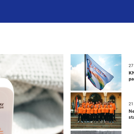
27 
KN
N
pa
21 
Ne
st