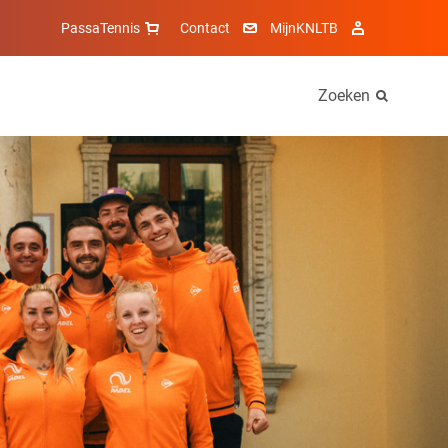
PassaTennis
Contact
MijnKNLTB
Zoeken