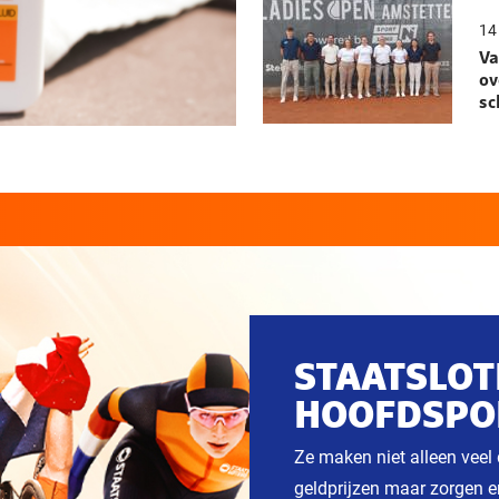
14 
Va
ov
sc
STAATSLOTE
HOOFDSPO
Ze maken niet alleen veel
geldprijzen maar zorgen e