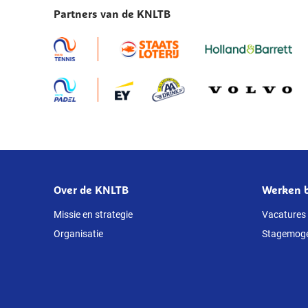
Partners van de KNLTB
pickleball.
Over de KNLTB
Werken b
Over
deze
Missie en strategie
Vacatures
Organisatie
Stagemoge
website