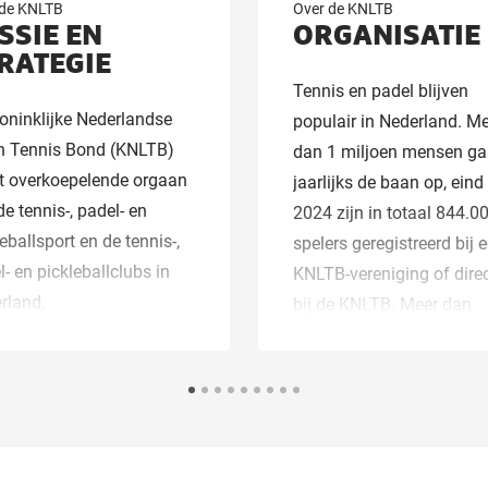
 de KNLTB
Over de KNLTB
SSIE EN
ORGANISATIE
RATEGIE
Tennis en padel blijven
oninklijke Nederlandse
populair in Nederland. M
 Tennis Bond (KNLTB)
dan 1 miljoen mensen g
et overkoepelende orgaan
jaarlijks de baan op, eind
e tennis-, padel- en
2024 zijn in totaal 844.0
eballsport en de tennis-,
spelers geregistreerd bij 
- en pickleballclubs in
KNLTB-vereniging of dire
rland.
bij de KNLTB. Meer dan
650.000 lid zijn van een 
de ongeveer 1.600 KNLT
Tennis-en padelverenigin
Ook pickleball vind z’n w
Nederland, steeds meer
verenigingen omarmen d