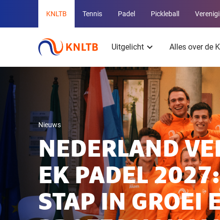
Overige
KNLTB
Tennis
Padel
Pickleball
Verenig
KNLTB
Hoofdmenu
websites
Uitgelicht
Alles over de
Nieuws
NEDERLAND V
EK PADEL 2027
STAP IN GROEI 