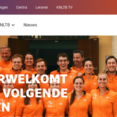
ingen
Centra
Leraren
KNLTB TV
Service
menu
 KNLTB
Nieuws
ERWELKOMT
: VOLGENDE
EN