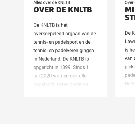
Alles over de KNLTB
Over
OVER DE KNLTB
MI
ST
De KNLTB is het
De K
overkoepelend orgaan van de
Lawn
tennis- en padelsport en de
is h
tennis- en padelverenigingen
van d
in Nederland. De KNLTB is
pickl
opgericht in 1899. Sinds 1
padel
juli 2020 worden ook alle
Nede
padelactiviteiten onder de
vlag van de KNLTB
uitgevoerd en is de KNLTB de
officiële vertegenwoordiger
van padel in Nederland.
Vanaf januari 2025 is de
KNLTB ook de bond voor