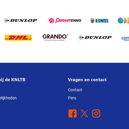
nieuwe sport. Vereniging
werken er hard aan om al
goed te regelen, waarbij 
geadviseerd en onderste
worden door de KNLTB.
ij de KNLTB
Vragen en contact
Contact
lijkheden
Pers
Facebook
X
Instagram