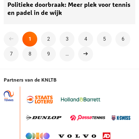
Politieke doorbraak: Meer plek voor tennis
en padel in de wijk
1
2
3
4
5
6
7
8
9
…
Volgende
Partners van de KNLTB