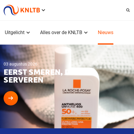
Service
menu
Hoofdmenu
Uitgelicht
Alles over de KNLTB
Nieuws
03 augustus 2026
EERST SMEREN, DAN
SERVEREN