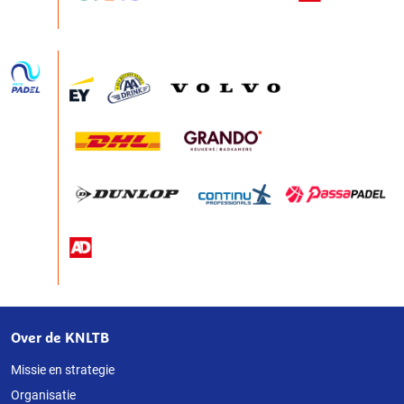
Over de KNLTB
Over
deze
Missie en strategie
Organisatie
website