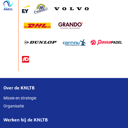
Over de KNLTB
Over
deze
Missie en strategie
Organisatie
website
Werken bij de KNLTB