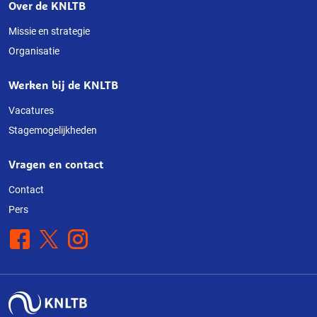
Over de KNLTB
Over
deze
Missie en strategie
Organisatie
website
Werken bij de KNLTB
Vacatures
Stagemogelijkheden
Vragen en contact
Contact
Pers
Facebook
X
Instagram