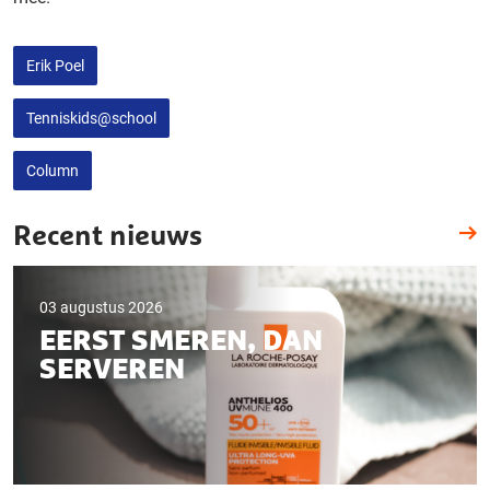
Erik Poel
Tenniskids@school
Column
Recent nieuws
03 augustus 2026
EERST SMEREN, DAN
SERVEREN