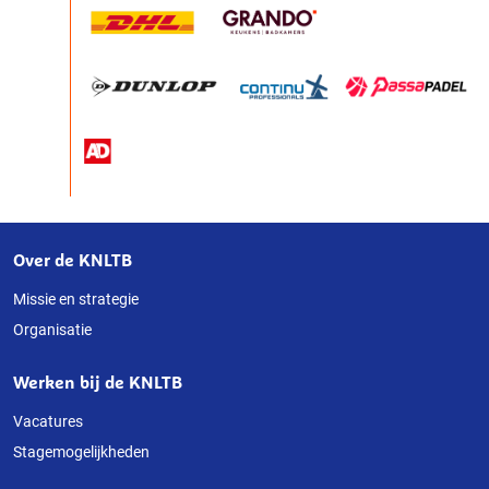
Over de KNLTB
Over
deze
Missie en strategie
Organisatie
website
Werken bij de KNLTB
Vacatures
Stagemogelijkheden