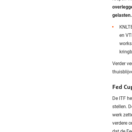
overlegg
gelasten
KNLTB 
en VT
works
kring
Verder ve
thuisblij
Fed Cu
De ITF he
stellen. D
werk zett
verdere o
dat de Fe