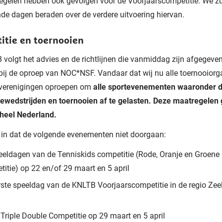
gelen hebben ook gevolgen voor de Voorjaarscompetitie. We zu
e dagen beraden over de verdere uitvoering hiervan.
itie en toernooien
volgt het advies en de richtlijnen die vanmiddag zijn afgegeven
bij de oproep van NOC*NSF. Vandaar dat wij nu alle toernooiorg
sverenigingen oproepen om
alle sportevenementen waaronder 
ewedstrijden en toernooien af te gelasten.
Deze maatregelen 
n heel Nederland.
 in dat de volgende evenementen niet doorgaan:
eeldagen van de Tenniskids competitie (Rode, Oranje en Groene
itie) op 22 en/of 29 maart en 5 april
rste speeldag van de KNLTB Voorjaarscompetitie in de regio Zee
Triple Double Competitie op 29 maart en 5 april