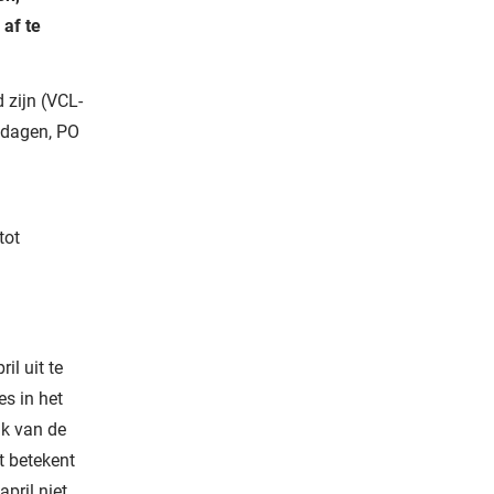
af te
 zijn (VCL-
 dagen, PO
tot
il uit te
es in het
jk van de
t betekent
pril niet