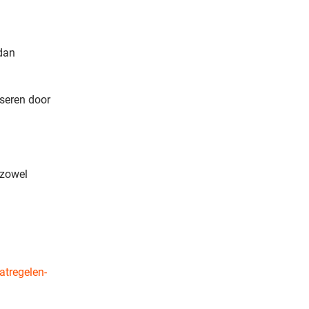
 dan
iseren door
 zowel
atregelen-