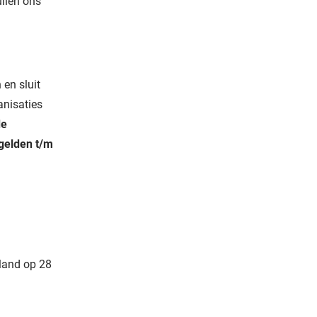
llen ons
 en sluit
anisaties
de
gelden t/m
land op 28