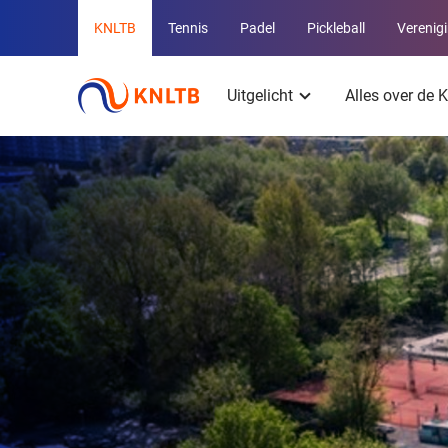
Overige
KNLTB
Tennis
Padel
Pickleball
Verenig
KNLTB
Hoofdmenu
websites
Uitgelicht
Alles over de