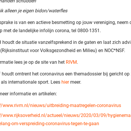
handen schudden
k alleen je eigen bidon/waterfles
 sprake is van een actieve besmetting op jouw vereniging, neem
p met de landelijke infolijn corona, tel 0800-1351.
houdt de situatie vanzelfsprekend in de gaten en laat zich adv
(Rijksinstituut voor Volksgezondheid en Milieu) en NOC*NSF.
rmatie lees je op de site van het
RIVM
.
oudt omtrent het coronavirus een themadossier bij gericht op
 als internationale sport. Lees
hier
meer.
meer informatie en artikelen:
://www.rivm.nl/nieuws/uitbreiding-maatregelen-coronavirus
://www.rijksoverheid.nl/actueel/nieuws/2020/03/09/hygienema
elang-om-verspreiding-coronavirus-tegen-te-gaan