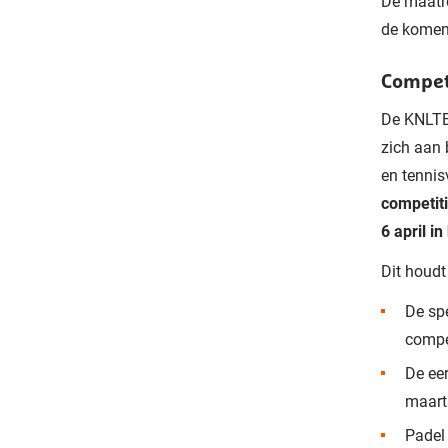
De maatre
de komend
Compet
De KNLTB 
zich aan 
en tenni
competiti
6 april i
Dit houdt
De sp
compet
De ee
maart
Padel 