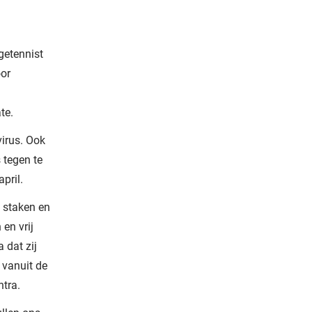
getennist
oor
te.
virus. Ook
 tegen te
pril.
 staken en
 en vrij
 dat zij
 vanuit de
ntra.