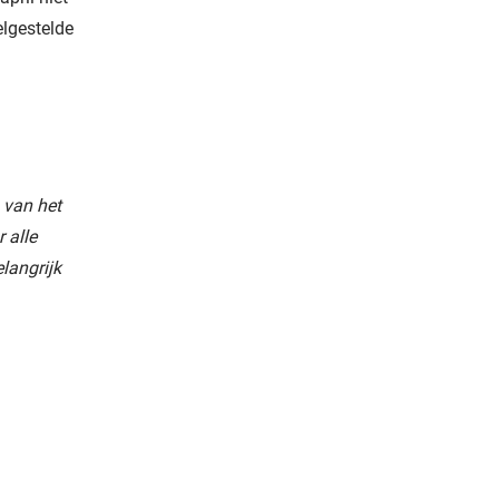
elgestelde
 van het
 alle
langrijk