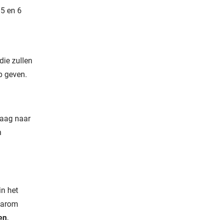
 5 en 6
die zullen
p geven.
raag naar
n
in het
aarom
en,