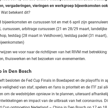
en, vergaderingen, vieringen en werkgroep bijeenkomsten ook 
.
Wat betekent dit?
bijeenkomsten en cursussen tot en met 6 april zijn geannuleerd
L cursussen, arbitrage cursussen (21 en 28/29 maart, landelijke
hop, testdag (28 maart in Veldhoven), testdag padel (31 maart),
bijeenkomsten)
rwijzen we voor naar de richtlijnen van het RIVM met betrekking 
ven, thuiswerken en het bezoeken van evenementen.
p in Den Bosch
eft besloten de Fed Cup Finals in Boedapest en de playoffs in apr
e veiligheid van staf, spelers en fans is prioriteit en de ITF zal all
en om de wedstrijden opnieuw in te plannen, uiteraard afhankeli
ntwikkelingen en impact van de uitbraak van het coronavirus. Di
d Cup ontmoeting Nederland – China in Den Bosch op 17 en 18 a