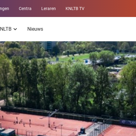
ingen
Centra
Leraren
KNLTB TV
Service
menu
 KNLTB
Nieuws