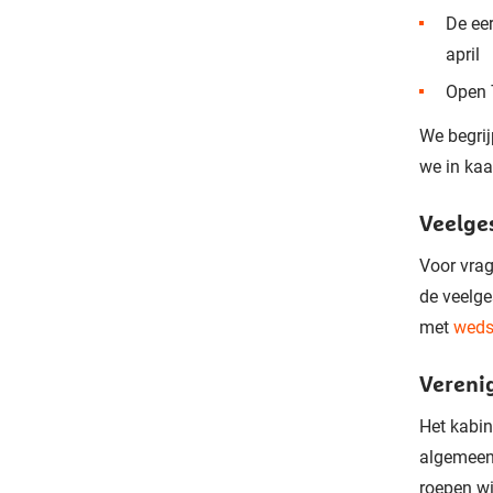
De ee
april
Open 
We begrij
we in ka
Veelge
Voor vrag
de veelge
met
weds
Vereni
Het kabin
algemeen
roepen wi