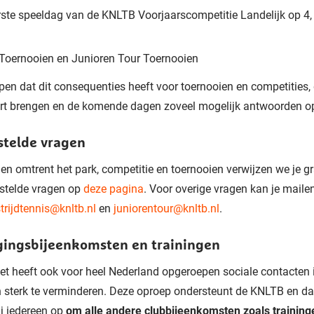
rste speeldag van de KNLTB Voorjaarscompetitie Landelijk op 4,
Toernooien en Junioren Tour Toernooien
pen dat dit consequenties heeft voor toernooien en competities, 
art brengen en de komende dagen zoveel mogelijk antwoorden o
stelde vragen
en omtrent het park, competitie en toernooien verwijzen we je g
stelde vragen op
deze pagina
. Voor overige vragen kan je maile
trijdtennis@knltb.nl
en
juniorentour@knltb.nl
.
gingsbijeenkomsten en trainingen
et heeft ook voor heel Nederland opgeroepen sociale contacten 
 sterk te verminderen. Deze oproep ondersteunt de KNLTB en d
j iedereen op
om alle andere clubbijeenkomsten zoals training