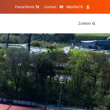
PassaTennis
Contact
MijnKNLTB
Zoeken