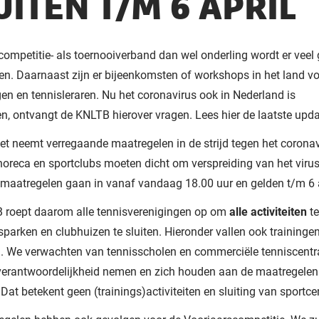
UITEN T/M 6 APRIL
competitie- als toernooiverband dan wel onderling wordt er veel 
n. Daarnaast zijn er bijeenkomsten of workshops in het land v
en en tennisleraren. Nu het coronavirus ook in Nederland is
, ontvangt de KNLTB hierover vragen. Lees hier de laatste upda
et neemt verregaande maatregelen in de strijd tegen het corona
horeca en sportclubs moeten dicht om verspreiding van het virus
maatregelen gaan in vanaf vandaag 18.00 uur en gelden t/m 6 a
 roept daarom alle tennisverenigingen op om
alle activiteiten
te
isparken en clubhuizen te sluiten. Hieronder vallen ook trainingen
. We verwachten van tennisscholen en commerciële tenniscentra
verantwoordelijkheid nemen en zich houden aan de maatregelen
 Dat betekent geen (trainings)activiteiten en sluiting van sportce