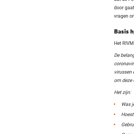
door gaat
vragen o
Basis 
Het RIVM 
De belan
coronavir
virussen 
om deze o
Het zijn:
Was j
Hoest 
Gebru