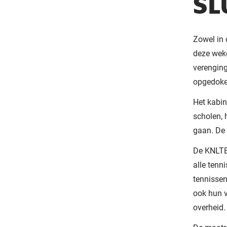
SL
Zowel in 
deze weke
verenging
opgedoken
Het kabin
scholen, 
gaan. De 
De KNLTB
alle tenn
tennissen
ook hun 
overheid.