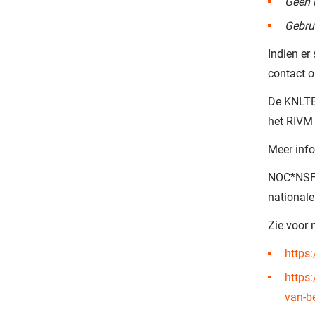
Geen 
Gebrui
Indien er
contact o
De KNLTB 
het RIVM 
Meer info
NOC*NSF h
nationale
Zie voor 
https
https
van-b