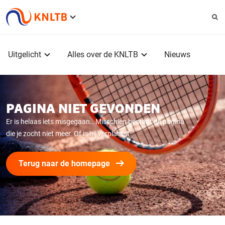
Service
menu
Hoofdmenu
Uitgelicht
Alles over de KNLTB
Nieuws
PAGINA NIET GEVONDEN
Er is helaas iets misgegaan.. Misschien bestaat de pagina
die je zocht niet meer. Of is hij verplaatst.
Terug naar de homepage