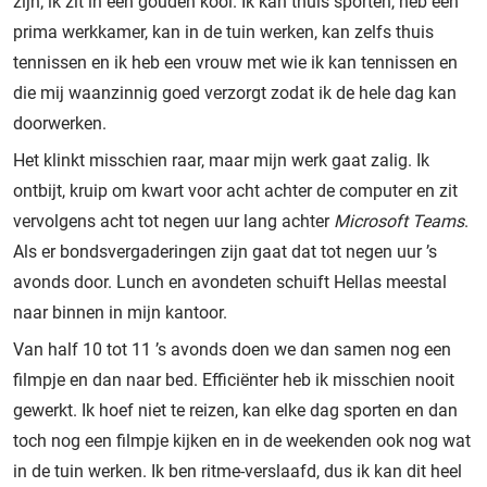
zijn; ik zit in een gouden kooi. Ik kan thuis sporten, heb een
prima werkkamer, kan in de tuin werken, kan zelfs thuis
tennissen en ik heb een vrouw met wie ik kan tennissen en
die mij waanzinnig goed verzorgt zodat ik de hele dag kan
doorwerken.
Het klinkt misschien raar, maar mijn werk gaat zalig. Ik
ontbijt, kruip om kwart voor acht achter de computer en zit
vervolgens acht tot negen uur lang achter
Microsoft Teams
.
Als er bondsvergaderingen zijn gaat dat tot negen uur ’s
avonds door. Lunch en avondeten schuift Hellas meestal
naar binnen in mijn kantoor.
Van half 10 tot 11 ’s avonds doen we dan samen nog een
filmpje en dan naar bed. Efficiënter heb ik misschien nooit
gewerkt. Ik hoef niet te reizen, kan elke dag sporten en dan
toch nog een filmpje kijken en in de weekenden ook nog wat
in de tuin werken. Ik ben ritme-verslaafd, dus ik kan dit heel