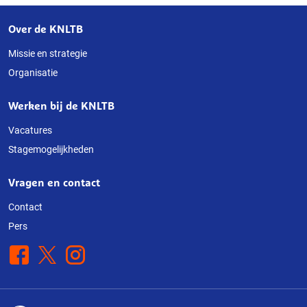
Over de KNLTB
Over
deze
Missie en strategie
Organisatie
website
Werken bij de KNLTB
Vacatures
Stagemogelijkheden
Vragen en contact
Contact
Pers
Facebook
X
Instagram