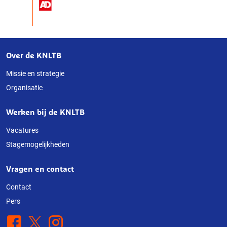
Over de KNLTB
Over
deze
Missie en strategie
Organisatie
website
Werken bij de KNLTB
Vacatures
Stagemogelijkheden
Vragen en contact
Contact
Pers
Facebook
X
Instagram