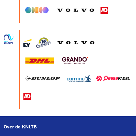
Over de KNLTB
Over