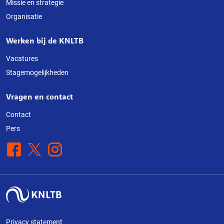
deze
Missie en strategie
Organisatie
website
Werken bij de KNLTB
Vacatures
Stagemogelijkheden
Vragen en contact
Contact
Pers
Facebook
X
Instagram
Privacy statement