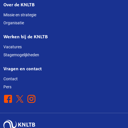
Over de KNLTB
Over
deze
Missie en strategie
Organisatie
website
Werken bij de KNLTB
Vacatures
Stagemogelijkheden
Vragen en contact
Contact
Pers
Facebook
X
Instagram