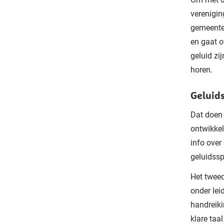
verenigin
gemeente
en gaat o
geluid zi
horen.
Geluids
Dat doen 
ontwikkel
info over
geluidssp
Het tweed
onder lei
handreiki
klare taa