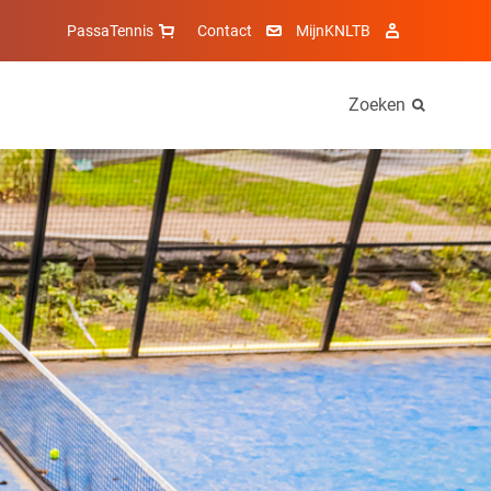
PassaTennis
Contact
MijnKNLTB
Zoeken