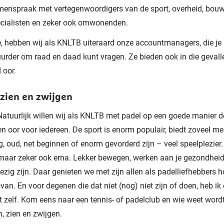
menspraak met vertegenwoordigers van de sport, overheid, bouw
ecialisten en zeker ook omwonenden.
, hebben wij als KNLTB uiteraard onze accountmanagers, die je 
urder om raad en daad kunt vragen. Ze bieden ook in die gevall
 oor.
 zien en zwijgen
 Natuurlijk willen wij als KNLTB met padel op een goede manier 
n oor voor iedereen. De sport is enorm populair, biedt zoveel m
g, oud, net beginnen of enorm gevorderd zijn – veel speelplezier.
 maar zeker ook erna. Lekker bewegen, werken aan je gezondhei
bezig zijn. Daar genieten we met zijn allen als padelliefhebbers h
 van. En voor degenen die dat niet (nog) niet zijn of doen, heb ik 
t zelf. Kom eens naar een tennis- of padelclub en wie weet word
n, zien en zwijgen.