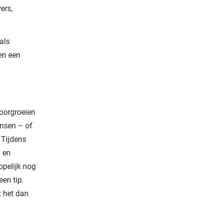
ers,
als
en een
doorgroeien
ensen – of
 Tijdens
d en
opelijk nog
een tip.
t het dan