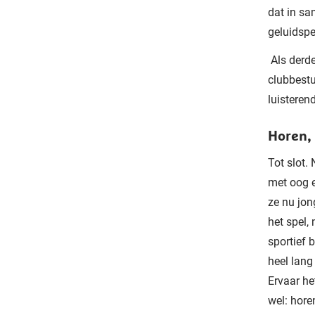
dat in sa
geluidsp
Als derde
clubbestu
luisterend
Horen,
Tot slot.
met oog e
ze nu jon
het spel,
sportief 
heel lang
Ervaar he
wel: hore