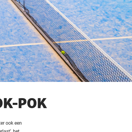
OK-POK
ter ook een
last’, het