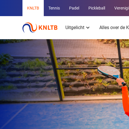
Overige
KNLTB
Tennis
Padel
Pickleball
Verenig
KNLTB
Hoofdmenu
websites
Uitgelicht
Alles over de