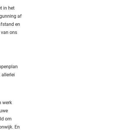
 in het
rgunning af
afstand en
j van ons
appenplan
allerlei
n werk
euwe
eld om
onwijk. En