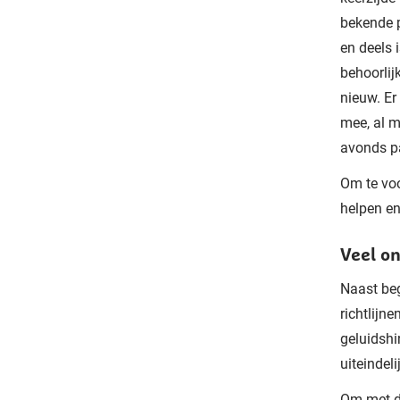
bekende p
en deels 
behoorlij
nieuw. Er
mee, al m
avonds pa
Om te voo
helpen en
Veel o
Naast beg
richtlijn
geluidshin
uiteindeli
Om met da