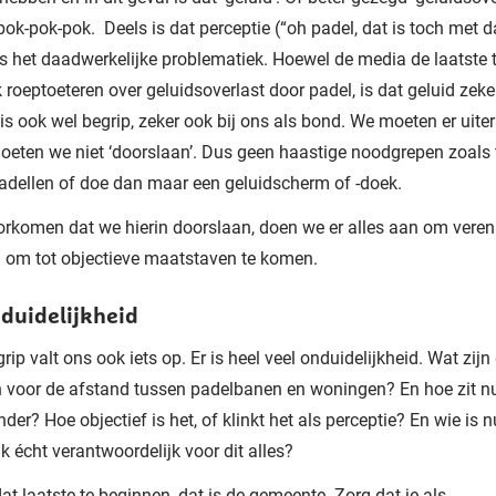
ok-pok-pok. Deels is dat perceptie (“oh padel, dat is toch met d
is het daadwerkelijke problematiek. Hoewel de media de laatste t
k roeptoeteren over geluidsoverlast door padel, is dat geluid zeke
 is ook wel begrip, zeker ook bij ons als bond. We moeten er uite
oeten we niet ‘doorslaan’. Dus geen haastige noodgrepen zoals t
dellen of doe dan maar een geluidscherm of -doek.
rkomen dat we hierin doorslaan, doen we er alles aan om veren
 om tot objectieve maatstaven te komen.
nduidelijkheid
rip valt ons ook iets op. Er is heel veel onduidelijkheid. Wat zijn
en voor de afstand tussen padelbanen en woningen? En hoe zit n
der? Hoe objectief is het, of klinkt het als perceptie? En wie is n
jk écht verantwoordelijk voor dit alles?
t laatste te beginnen, dat is de gemeente. Zorg dat je als