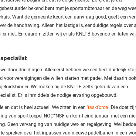
gsbestuurder bekend bent met je sportambtenaar en de weg weet
huis. Want de gemeente keurt een aanvraag goed, geeft een ve
ver de handhaving. Alleen het lastige is, eenduidige regels over 
jn er niet. En daarom zitten wij er als KNLTB bovenop en laten wi
specialist
we door drie dingen. Allereerst hebben we een heel duidelijk st
d voor verenigingen die willen starten met padel. Met daarin ook 
 geluidshinder. We maken bij de KNLTB zelfs gebruik van een
ecialist. Er is inmiddels de nodige ervaring opgebouwd.
e en dat is heel actueel. We zitten in een
‘taskforce’.
Die doet zij
ding van sportkoepel NOC*NSF en komt eind januari met een ni
ng. Geen vervanging van huidige wet- en regelgeving. Wel bedo
l te spreken over het inpassen van nieuwe padelbanen in een wo