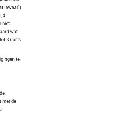
at lawaai”)
ijd
r niet
raard wat
ot 8 uur ’s
igingen te
 de
u met de
u