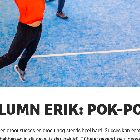
LUMN ERIK: POK-P
een groot succes en groeit nog steeds heel hard. Succes kan ech
hebben en in dit geval is dat ‘geluid’. Of beter gezegd ‘geluidsover