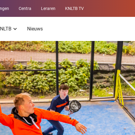
ingen
Centra
Leraren
KNLTB TV
Service
menu
 KNLTB
Nieuws