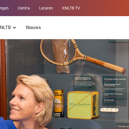
ingen
Centra
Leraren
KNLTB TV
Service
menu
 KNLTB
Nieuws