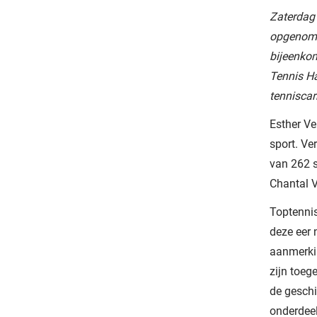
Zaterdag 
opgenomen
bijeenkom
Tennis Ha
tenniscar
Esther Ve
sport. Ve
van 262 s
Chantal 
Toptennis
deze eer 
aanmerkin
zijn toeg
de geschi
onderdeel