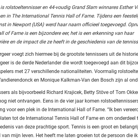
is rolstoeltennisser en 44-voudig Grand Slam winnares Esther V
 in The International Tennis Hall of Fame. Tijdens een feesteli
st in Newport (USA) werd haar naam officieel toegevoegd. Opn
ll of Fame is een bijzondere eer, het is een erkenning van haar
rière en de impact die ze heeft in de geschiedenis van de tenniss
rgeer voegt zich hiermee bij de grootste tennissers uit de histori
rgeer is de derde Nederlander die wordt toegevoegd aan dit bijzon
pelers met 27 verschillende nationaliteiten. Voormalig rolstoelt
Vandierendonck en Monique Kalkman-Van den Bosch zijn al onde
sers als bijvoorbeeld Richard Krajicek, Betty Stöve of Tom Okk
nog niet ontvangen. Eens in de vier jaar komen rolstoeltennissers
g voor een plek in de International Hall of Fame. “Ik ben vereer
elaten tot de International Tennis Hall of Fame en om onderdeel t
edenis van deze prachtige sport. Tennis is een groot en belangri
 van mijn leven. Het heeft me laten groeien tot de persoon die 