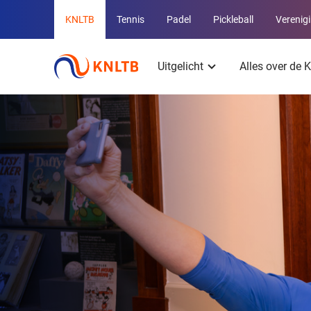
Overige
KNLTB
Tennis
Padel
Pickleball
Verenig
KNLTB
Hoofdmenu
websites
Uitgelicht
Alles over de