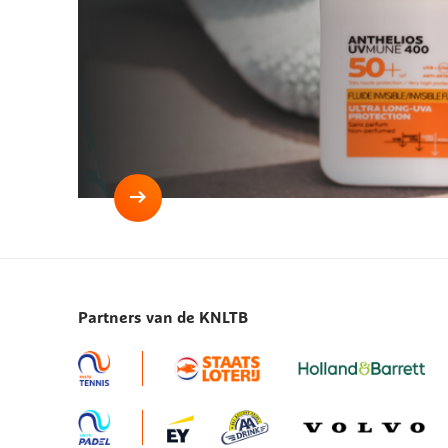
Lees
meer
Eerst
smeren,
dan
Partners van de KNLTB
serveren