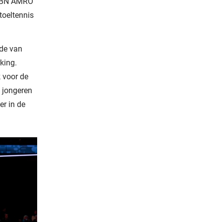
t ABN AMRO
toeltennis
rde van
king.
k voor de
n jongeren
er in de