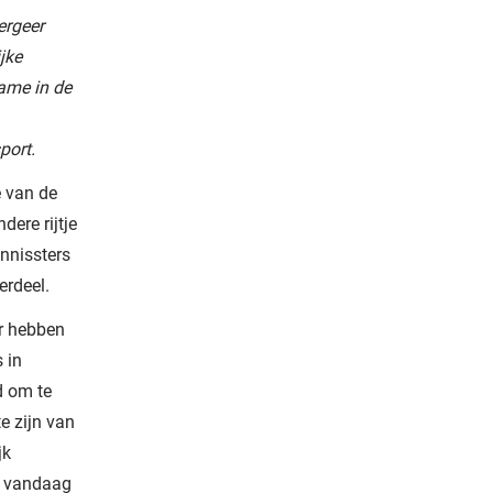
ergeer
jke
ame in de
port.
e van de
dere rijtje
ennissters
rdeel.
er hebben
 in
d om te
e zijn van
jk
ik vandaag