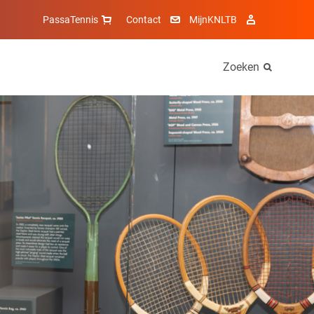
PassaTennis
Contact
MijnKNLTB
Zoeken