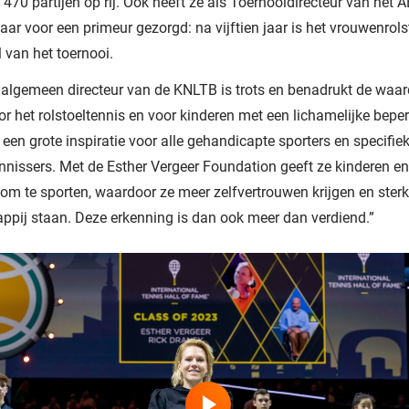
470 partijen op rij. Ook heeft ze als Toernooidirecteur van he
jaar voor een primeur gezorgd: na vijftien jaar is het vrouwenrols
 van het toernooi.
, algemeen directeur van de KNLTB is trots en benadrukt de waa
or het rolstoeltennis en voor kinderen met een lichamelijke beper
s een grote inspiratie voor alle gehandicapte sporters en specifie
ennissers. Met de Esther Vergeer Foundation geeft ze kinderen e
om te sporten, waardoor ze meer zelfvertrouwen krijgen en sterk
pij staan. Deze erkenning is dan ook meer dan verdiend.”