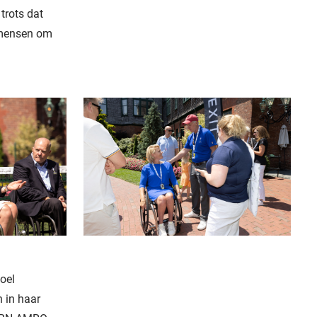
trots dat
e mensen om
toel
 in haar