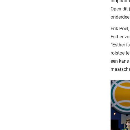
loopbaan 
Open dit 
onderdeel
Erik Poel
Esther vo
“Esther i
rolstoelt
een kans 
maatschap