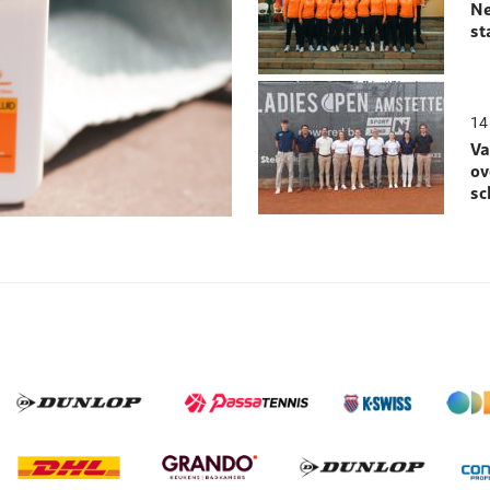
Ne
st
14 
Va
ov
sc