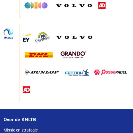
Over de KNLTB
Over
deze
Missie en strategie