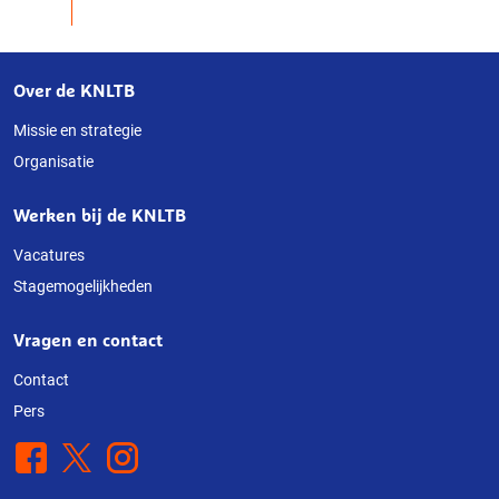
Over de KNLTB
Over
deze
Missie en strategie
Organisatie
website
Werken bij de KNLTB
Vacatures
Stagemogelijkheden
Vragen en contact
Contact
Pers
Facebook
X
Instagram