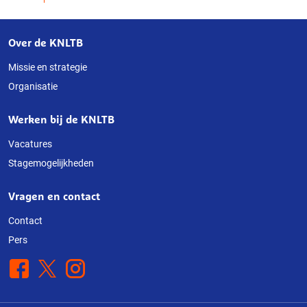
Over de KNLTB
Over
deze
Missie en strategie
Organisatie
website
Werken bij de KNLTB
Vacatures
Stagemogelijkheden
Vragen en contact
Contact
Pers
Facebook
X
Instagram