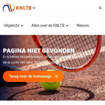
Service
menu
Hoofdmenu
Uitgelicht
Alles over de KNLTB
Nieuws
PAGINA NIET GEVONDEN
Er is helaas iets misgegaan.. Misschien bestaat de pagina
die je zocht niet meer. Of is hij verplaatst.
Terug naar de homepage