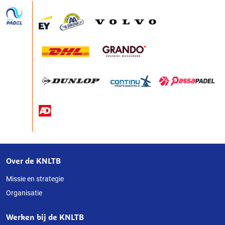
Over de KNLTB
Over
deze
Missie en strategie
Organisatie
website
Werken bij de KNLTB