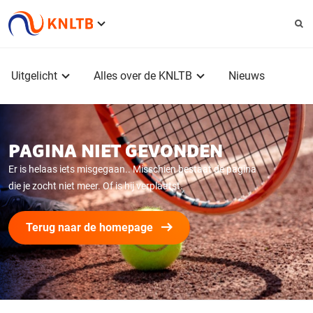
Service
menu
Hoofdmenu
Uitgelicht
Alles over de KNLTB
Nieuws
PAGINA NIET GEVONDEN
Er is helaas iets misgegaan.. Misschien bestaat de pagina
die je zocht niet meer. Of is hij verplaatst.
Terug naar de homepage