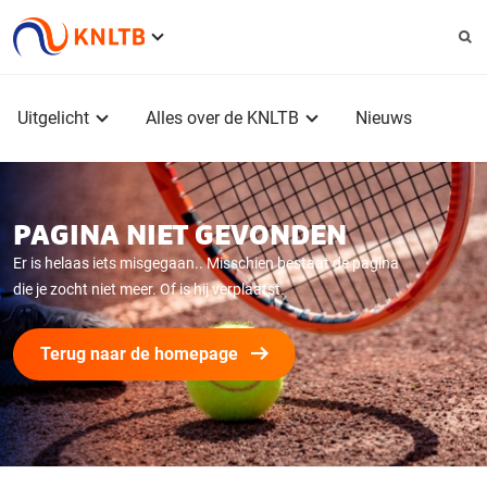
Service
menu
Hoofdmenu
Uitgelicht
Alles over de KNLTB
Nieuws
PAGINA NIET GEVONDEN
Er is helaas iets misgegaan.. Misschien bestaat de pagina
die je zocht niet meer. Of is hij verplaatst.
Terug naar de homepage