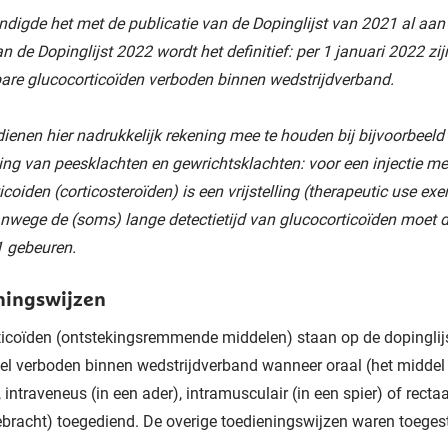
igde het met de publicatie van de Dopinglijst van 2021 al aan
n de Dopinglijst 2022 wordt het definitief: per 1 januari 2022 zij
bare glucocorticoïden verboden binnen wedstrijdverband.
dienen hier nadrukkelijk rekening mee te houden bij bijvoorbeeld
ng van peesklachten en gewrichtsklachten: voor een injectie me
icoiden (corticosteroïden) is een vrijstelling (therapeutic use ex
nwege de (soms) lange detectietijd van glucocorticoïden moet d
1 gebeuren.
ningswijzen
icoïden (ontstekingsremmende middelen) staan op de dopinglijst
l verboden binnen wedstrijdverband wanneer oraal (het middel
, intraveneus (in een ader), intramusculair (in een spier) of rectaa
bracht) toegediend. De overige toedieningswijzen waren toeges