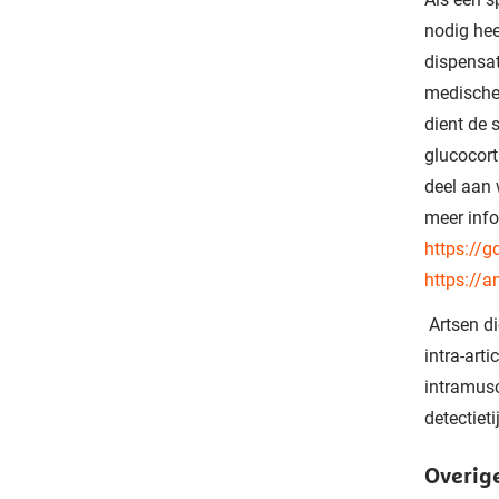
nodig hee
dispensat
medische 
dient de 
glucocort
deel aan 
meer info
https://g
https://a
Artsen di
intra-art
intramusc
detectiet
Overige