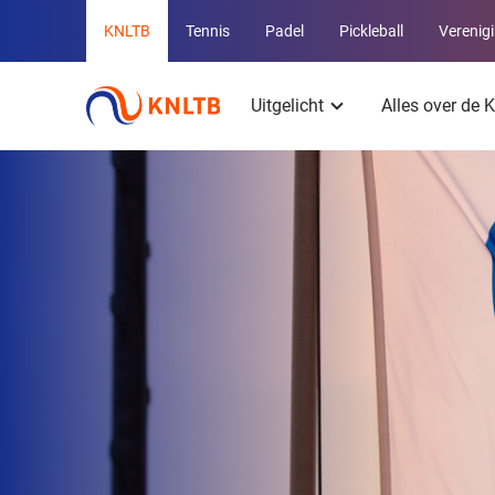
Overige
KNLTB
Tennis
Padel
Pickleball
Verenig
KNLTB
Hoofdmenu
websites
Uitgelicht
Alles over de