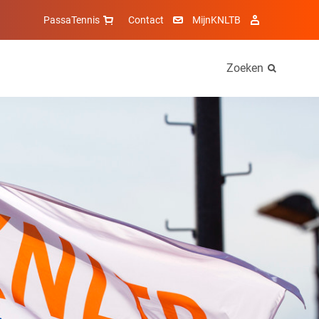
PassaTennis
Contact
MijnKNLTB
Zoeken