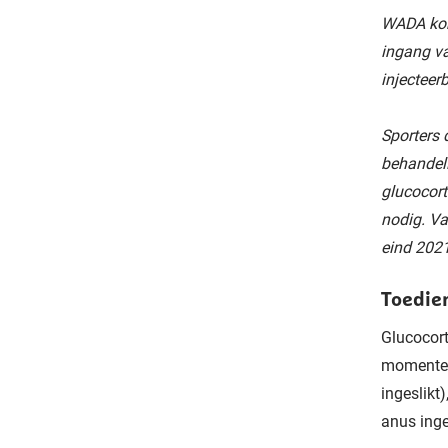
WADA kond
ingang va
injecteer
Sporters 
behandeli
glucocort
nodig. Va
eind 202
Toedie
Glucocort
momentee
ingeslikt)
anus inge