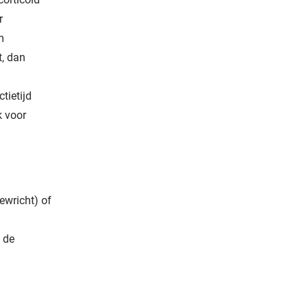
r
m
t, dan
tietijd
k voor
ewricht) of
t de