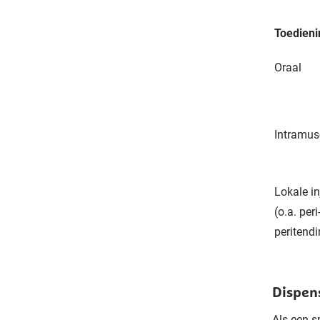
Toedieni
Oraal
Intramus
Lokale in
(o.a. peri
peritendi
Dispen
Als een s