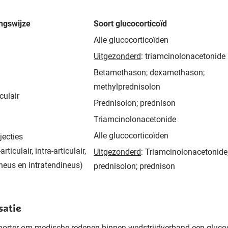
ngswijze
Soort glucocorticoïd
Alle glucocorticoïden
Uitgezonderd
: triamcinolonacetonide
Betamethason; dexamethason;
methylprednisolon
culair
Prednisolon; prednison
Triamcinolonacetonide
Alle glucocorticoïden
jecties
-articulair, intra-articulair,
Uitgezonderd
: Triamcinolonacetonide
neus en intratendineus)
prednisolon; prednison
satie
porter om medische redenen binnen wedstrijdverband een glucoc