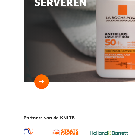
SERVEREN
Lees
meer
Eerst
smeren,
dan
Partners van de KNLTB
serveren