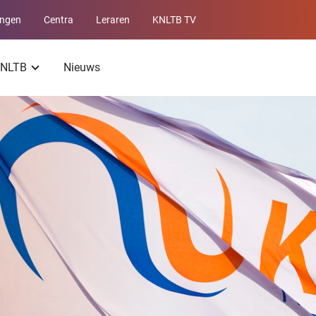
ingen
Centra
Leraren
KNLTB TV
Service
menu
 KNLTB
Nieuws