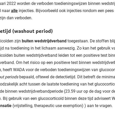
uari 2022 worden de verboden toedieningswijzen binnen wedstr
d naar
alle
injecties. Bijvoorbeeld ook injecties rondom een pees 
zijn dan verboden.
etijd (washout period)
icoïden zijn
buiten wedstrijdverband
toegestaan. De stoffen bli
ijd na toediening in het lichaam aanwezig. Zo kan het gebruik v
icoïden buiten wedstrijdverband leiden tot een positieve test bi
verband. Om het risico op een positieve test binnen wedstrijdver
n, heeft WADA voor de verboden toedieningswijzen van glucocor
ut periods
bepaald, oftewel de detectietijd. Dit betreft de minimal
zakelijk acht tussen de laatste toediening van het glucocortico
 de binnen wedstrijdverbandperiode (23.59 uur op de dag voor d
). Bij gebruik van een glucocorticoïd binnen deze tijd adviseer
nsatie
(vrijstelling, therapeutic use exemption) ) aan te vragen.