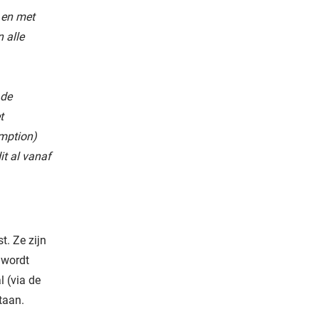
 en met
n alle
 de
t
emption)
it al vanaf
. Ze zijn
 wordt
l (via de
taan.