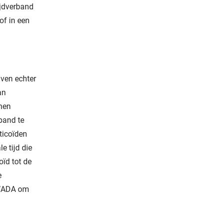
ijdverband
of in een
jven echter
an
nnen
band te
ticoïden
e tijd die
ïd tot de
e
t WADA om