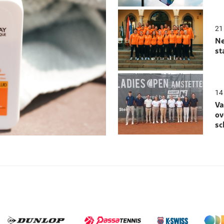
21 
Ne
st
14 
Va
ov
sc