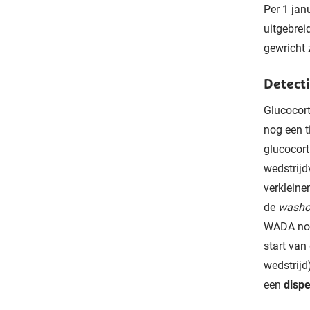
Per 1 jan
uitgebrei
gewricht 
Detecti
Glucocort
nog een t
glucocort
wedstrijd
verkleine
de
washo
WADA nood
start van
wedstrijd
een
dispe