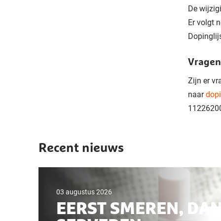
De wijzig
Er volgt 
Dopinglij
Vragen
Zijn er v
naar
dopi
11226200
Recent nieuws
03 augustus 2026
EERST SMEREN, DA