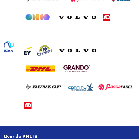
Over de KNLTB
Over