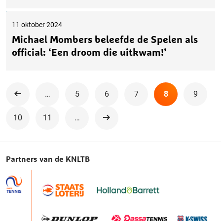
11 oktober 2024
Michael Mombers beleefde de Spelen als
official: ‘Een droom die uitkwam!’
…
5
6
7
8
9
Vorige
10
11
…
Volgende
Partners van de KNLTB