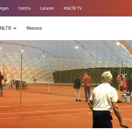
ingen
Centra
Leraren
KNLTB TV
Service
menu
 KNLTB
Nieuws