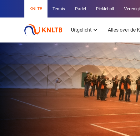
Overige
KNLTB
Tennis
Padel
Pickleball
Verenig
KNLTB
Hoofdmenu
websites
Uitgelicht
Alles over de