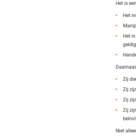
Het is ee
Het n
Manip
Het i
geldi
Hande
Daarnaas
Zij di
Zij zi
Zij zi
Zij zi
beïnv
Niet alle