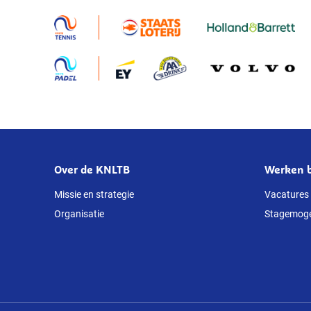
Over de KNLTB
Werken b
Over
deze
Missie en strategie
Vacatures
Organisatie
Stagemoge
website