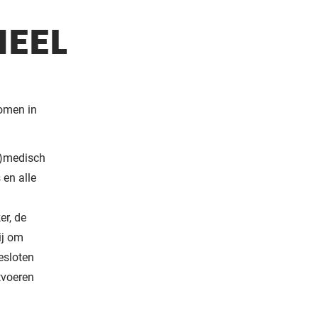
NEEL
omen in
a)medisch
 en alle
r, de
ij om
esloten
tvoeren