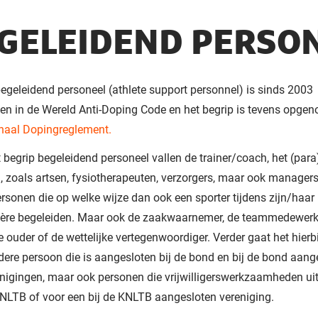
GELEIDEND PERSO
egeleidend personeel (athlete support personnel) is sinds 2003
n in de Wereld Anti-Doping Code en het begrip is tevens opgen
naal Dopingreglement.
 begrip begeleidend personeel vallen de trainer/coach, het (par
, zoals artsen, fysiotherapeuten, verzorgers, maar ook managers
rsonen die op welke wijze dan ook een sporter tijdens zijn/haar
rière begeleiden. Maar ook de zaakwaarnemer, de teammedewerke
 de ouder of de wettelijke vertegenwoordiger. Verder gaat het hierb
dere persoon die is aangesloten bij de bond en bij de bond aang
nigingen, maar ook personen die vrijwilligerswerkzaamheden ui
NLTB of voor een bij de KNLTB aangesloten vereniging.