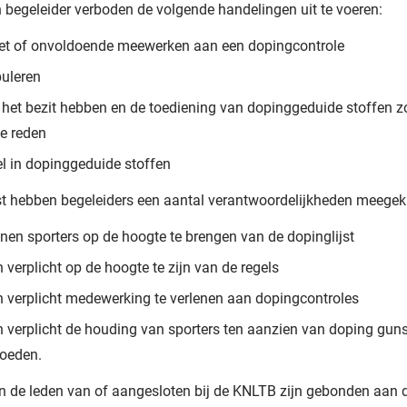
n begeleider verboden de volgende handelingen uit te voeren:
iet of onvoldoende meewerken aan een dopingcontrole
uleren
n het bezit hebben en de toediening van dopinggeduide stoffen z
ge reden
l in dopinggeduide stoffen
t hebben begeleiders een aantal verantwoordelijkheden meegek
enen sporters op de hoogte te brengen van de dopinglijst
jn verplicht op de hoogte te zijn van de regels
jn verplicht medewerking te verlenen aan dopingcontroles
jn verplicht de houding van sporters ten aanzien van doping guns
loeden.
en de leden van of aangesloten bij de KNLTB zijn gebonden aan 