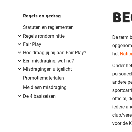
BE
Regels en gedrag
Statuten en reglementen
Regels rondom hitte
De term b
Fair Play
opgenome
Hoe draag jij bij aan Fair Play?
het
Natio
Een misdraging, wat nu?
Onder het
Misdragingen uitgelicht
personeel
Promotiematerialen
andere pe
Meld een misdraging
sportcar
De 4 basiseisen
official,
iedere an
club/vere
voor de K