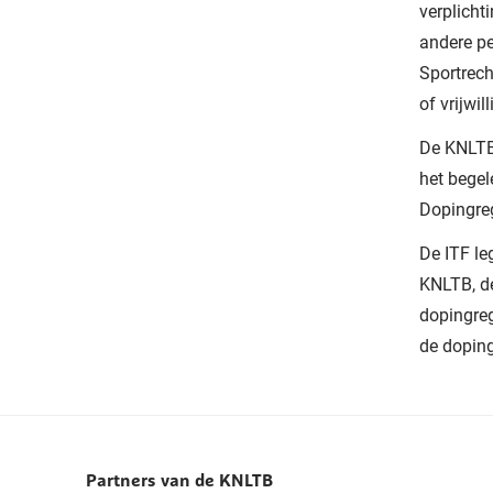
verplicht
andere p
Sportrech
of vrijwi
De KNLTB 
het begel
Dopingre
De ITF le
KNLTB, de
dopingre
de doping
Partners van de KNLTB