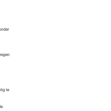
onder
regen:
tig te
de