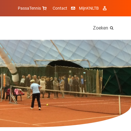
PassaTennis
Contact
MijnKNLTB
Zoeken