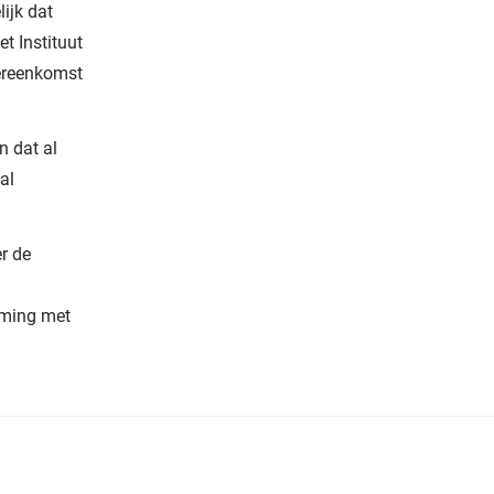
ijk dat
t Instituut
vereenkomst
n dat al
al
r de
mming met