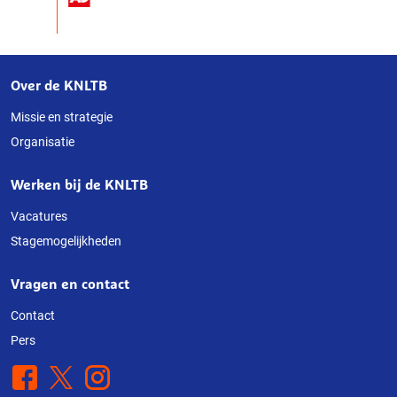
Over de KNLTB
Over
deze
Missie en strategie
Organisatie
website
Werken bij de KNLTB
Vacatures
Stagemogelijkheden
Vragen en contact
Contact
Pers
Facebook
X
Instagram