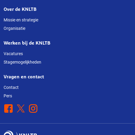
Over de KNLTB
Over
deze
Missie en strategie
Organisatie
website
Werken bij de KNLTB
Vacatures
Stagemogelijkheden
Vragen en contact
Contact
Pers
Facebook
X
Instagram