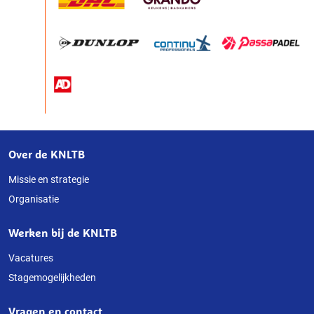
Over de KNLTB
Over
deze
Missie en strategie
Organisatie
website
Werken bij de KNLTB
Vacatures
Stagemogelijkheden
Vragen en contact